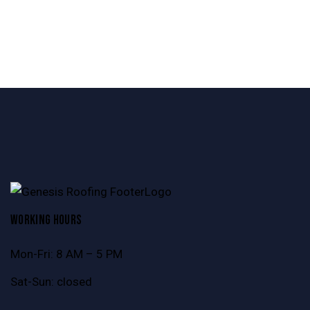
WORKING HOURS
Mon-Fri: 8 AM – 5 PM
Sat-Sun: closed