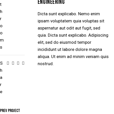
ENGINEERING
t
h
Dicta sunt explicabo. Nemo enim
r
ipsam voluptatem quia voluptas sit
o
aspernatur aut odit aut fugit, sed
o
quia. Dicta sunt explicabo. Adipiscing
m
elit, sed do eiusmod tempor
s
incididunt ut labore dolore magna
aliqua. Ut enim ad minim veniam quis
S
nostrud.
h
a
r
e
Prev Project