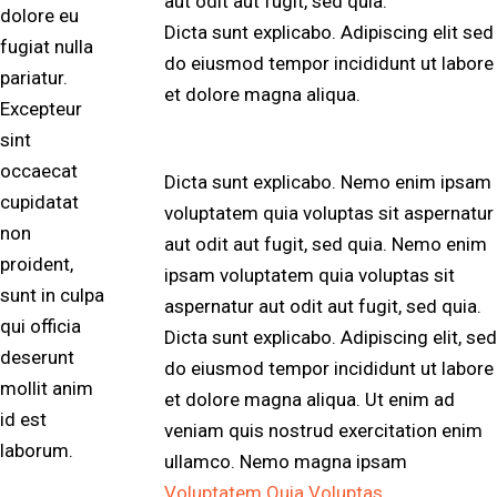
aut odit aut fugit, sed quia.
dolore eu
Dicta sunt explicabo. Adipiscing elit sed
fugiat nulla
do eiusmod tempor incididunt ut labore
pariatur.
et dolore magna aliqua.
Excepteur
sint
occaecat
Dicta sunt explicabo. Nemo enim ipsam
cupidatat
voluptatem quia voluptas sit aspernatur
non
aut odit aut fugit, sed quia. Nemo enim
proident,
ipsam voluptatem quia voluptas sit
sunt in culpa
aspernatur aut odit aut fugit, sed quia.
qui officia
Dicta sunt explicabo. Adipiscing elit, sed
deserunt
do eiusmod tempor incididunt ut labore
mollit anim
et dolore magna aliqua. Ut enim ad
id est
veniam quis nostrud exercitation enim
laborum.
ullamco. Nemo magna ipsam
Voluptatem Quia Voluptas.