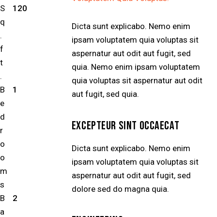
S
120
q
Dicta sunt explicabo. Nemo enim
.
ipsam voluptatem quia voluptas sit
f
aspernatur aut odit aut fugit, sed
t
quia. Nemo enim ipsam voluptatem
.
quia voluptas sit aspernatur aut odit
B
1
aut fugit, sed quia.
e
d
EXCEPTEUR SINT OCCAECAT
r
o
Dicta sunt explicabo. Nemo enim
o
ipsam voluptatem quia voluptas sit
m
aspernatur aut odit aut fugit, sed
s
dolore sed do magna quia.
B
2
a