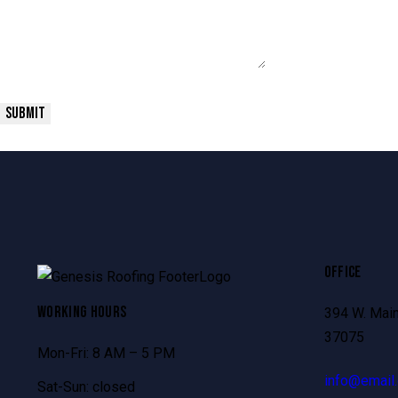
OFFICE
WORKING HOURS
394 W. Main
37075
Mon-Fri: 8 AM – 5 PM
info@email
Sat-Sun: closed